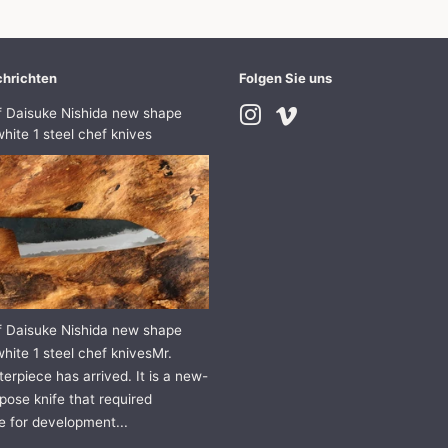
hrichten
Folgen Sie uns
f Daisuke Nishida new shape
Instagram
Vimeo
hite 1 steel chef knives
f Daisuke Nishida new shape
hite 1 steel chef knivesMr.
erpiece has arrived. It is a new-
pose knife that required
e for development...