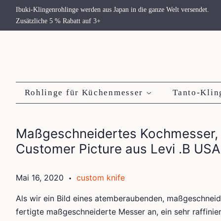
Ibuki-Klingenrohlinge werden aus Japan in die ganze Welt versendet.
Zusätzliche 5 % Rabatt auf 3+
Rohlinge für Küchenmesser
Tanto-Klin
Maßgeschneidertes Kochmesser, ei
Customer Picture aus Levi .B USA
Mai 16, 2020
custom knife
•
Als wir ein Bild eines atemberaubenden, maßgeschneider
fertigte maßgeschneiderte Messer an, ein sehr raffini