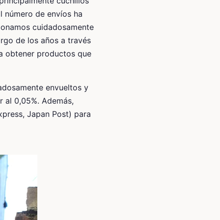
principalmente cuchillos
El número de envíos ha
ccionamos cuidadosamente
argo de los años a través
ra obtener productos que
dadosamente envueltos y
or al 0,05%. Además,
xpress, Japan Post) para