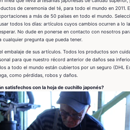
 línea que lleva artesanías japonesas de calidad superior, 
ductos de ceremonia del té, para todo el mundo en 2011. 
xportaciones a más de 50 países en todo el mundo. Sele
sar todos los días: artículos cuyos cambios ocurren a lo l
 esperar. No dude en ponerse en contacto con nosotros pa
 cualquier pregunta que pueda tener.
l embalaje de sus artículos. Todos los productos son cui
sonal para que nuestro récord anterior de daños sea inferi
dos a todo el mundo están cubiertos por un seguro (DHL E
rega, como pérdidas, robos y daños.
án satisfechos con la hoja de cuchillo japonés?