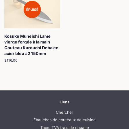
ÉPUISÉ
Kosuke Muneishi Lame
vierge forgée à la main
Couteau Kurouchi Deba en
acier bleu #2 150mm
Prix
$116.00
régulier
Liens
Chercher
Ébauches de couteaux de cuisine
Taxe, TVA frais de douane