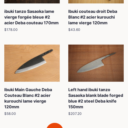
ibuki tanzo Sasaoka lame
Ibuki couteau droit Deba
vierge forgée bleue #2
Blanc #2 acier kurouchi
acier Deba couteau 170mm
lame vierge 120mm
Prix
$178.00
Prix
$43.60
régulier
régulier
Ibuki Main Gauche Deba
Left hand ibuki tanzo
Couteau Blanc #2 acier
Sasaoka blank blade forged
kurouchi lame vierge
blue #2 steel Deba knife
120mm
150mm
Prix
$58.00
Prix
$207.20
régulier
régulier