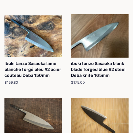
Ibuki tanzo Sasaoka lame
ibuki tanzo Sasaoka blank
blanche forgé bleu #2 acier
blade forged blue #2 steel
couteau Deba 150mm
Deba knife 165mm
Prix
$159.80
Prix
$175.00
régulier
régulier