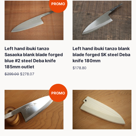
PROMO
Left hand ibuki tanzo
Left hand ibuki tanzo blank
Sasaoka blank blade forged
blade forged SK steel Deba
blue #2 steel Deba knife
knife 180mm
185mm outlet
Prix
$178.80
régulier
Prix
$299.00
Prix
$278.07
régulier
réduit
PROMO