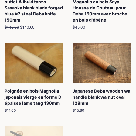
outlet A ibuki tanzo
Magnolia en bois Saya
Sasaoka blank blade forged
Housse de Couteau pour
blue #2 steel Deba knife
Deba 150mm avec broche
150mm
en bois d'ébène
Prix
$148.00
Prix
$140.60
Prix
$45.00
régulier
réduit
régulier
Poignée en bois Magnolia
Japanese Deba wooden wa
japonais vierge en forme D
handle blank walnut oval
épaisse lame tang 130mm
128mm
Prix
$11.00
Prix
$15.80
régulier
régulier